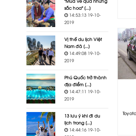
"Mùa về qua những
sắc hoa" [...]
14:53:13 19-10-
2019
Vị thế du lịch Việt
Nam đã [...]
14:49:08 19-10-
2019
Phú Quốc trở thành
địa điểm [...]
14:47:11 19-10-
2019
Toyota
13 lưu ý khi đi du
lịch trong [...]
14:44:16 19-10-