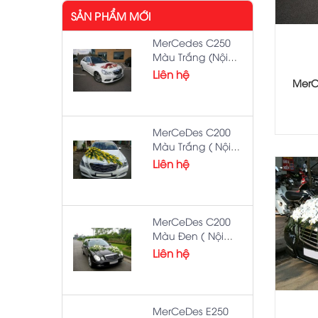
SẢN PHẨM MỚI
MerCedes C250
Màu Trắng (Nội
Thành )
Liên hệ
MerC
MerCeDes C200
Màu Trắng ( Nội
Thành )
Liên hệ
MerCeDes C200
Màu Đen ( Nội
Thành )
Liên hệ
MerCeDes E250