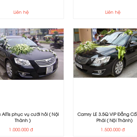
Liên hệ
Liên hệ
 AlTis phục vụ cưới hỏi ( Nội
Camry LE 3.5Q VIP Đẳng C
Thành )
Phái ( Nội Thành)
1.000.000 đ
1.500.000 đ