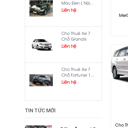
Màu Đen ( Nội
Thành )
Liên hệ
MerC
Cho Thuê Xe 7
Chỗ Grandis
Liên hệ
Cho Thuê Xe 7
Chỗ Fortuner 1
Ngày/200km
Liên hệ
TIN TỨC MỚI
Cho T