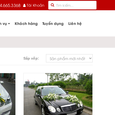
4.665.3368
Tài Khoản
h vụ
Khách hàng
Tuyển dụng
Liên hệ
Sắp xếp: