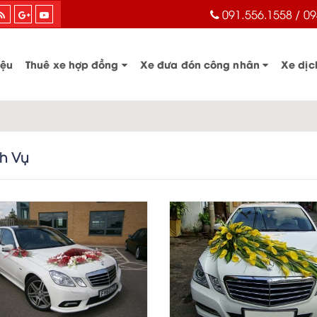
091.556.1558 / 09
iệu
Thuê xe hợp đồng
Xe đưa đón công nhân
Xe dịc
ch Vụ