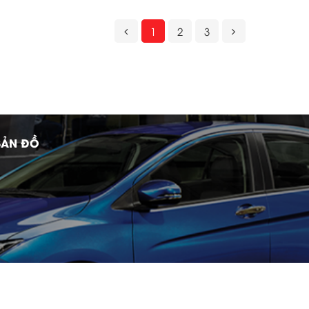
1
2
3
BẢN ĐỒ