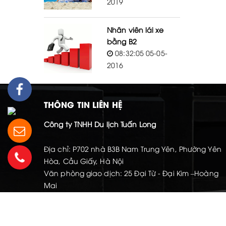
2019
Nhân viên lái xe
bằng B2
08:32:05 05-05-
2016
THÔNG TIN LIÊN HỆ
Công ty TNHH Du lịch Tuấn Long
Địa chỉ: P702 nhà B3B Nam Trung Yên, Phường Yên
Hòa, Cầu Giấy, Hà Nội
Văn phòng giao dịch: 25 Đại Từ - Đại Kim –Hoàng
Mai
Hotline: 091.556.1558 và 094.665.3368
Website: dulichtuanlong.com
Email: congtytuanlong2009@gmail.com