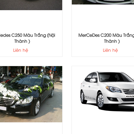
edes C250 Màu Trắng (Nội
MerCeDes C200 Màu Trắng 
Thành )
Thành )
Liên hệ
Liên hệ